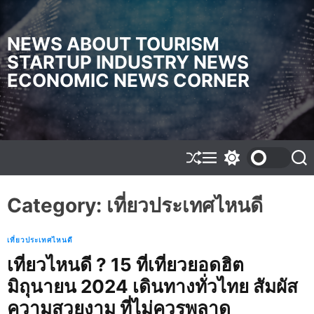
S
k
i
NEWS ABOUT TOURISM
p
STARTUP INDUSTRY NEWS
t
ECONOMIC NEWS CORNER
o
c
o
n
t
e
S
M
S
S
h
e
w
e
n
u
n
i
a
t
f
u
t
r
Category:
เที่ยวประเทศไหนดี
f
c
c
l
h
h
e
c
เที่ยวประเทศไหนดี
o
l
เที่ยวไหนดี ? 15 ที่เที่ยวยอดฮิต
o
มิถุนายน 2024 เดินทางทั่วไทย สัมผัส
r
m
ความสวยงาม ที่ไม่ควรพลาด
o