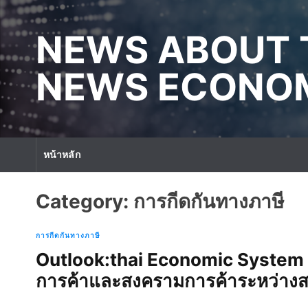
S
k
NEWS ABOUT 
i
p
t
NEWS ECONOM
o
c
o
n
t
หน้าหลัก
e
n
t
Category:
การกีดกันทางภาษี
การกีดกันทางภาษี
Outlook:thai Economic System
การค้าและสงครามการค้าระหว่างสห