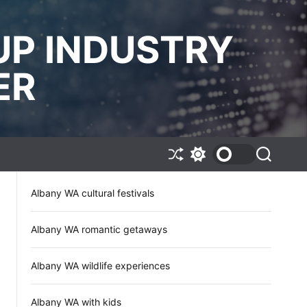
UP INDUSTRY
ER
S
S
S
h
w
e
u
i
a
Albany WA cultural festivals
f
t
r
f
c
c
l
h
h
e
c
Albany WA romantic getaways
o
l
o
Albany WA wildlife experiences
r
m
o
Albany WA with kids