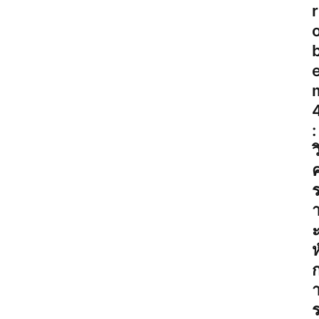
r
b
:
ว
ห