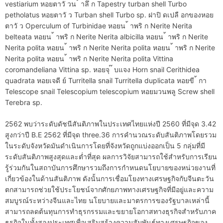
vestiarium หอยตาวั วน ้ าลึ ก Tapestry turban shell Turbo
petholatus หอยตาวั ว Turban shell Turbo sp. ฝาปิ ดเปลื อกของหอย
ตาวั ว Operculum of Turbinidae หอยน ้ าพริ ก Nerite Nerita
belteata หอยน ้ าพริ ก Nerite Nerita albicilla หอยน ้ าพริ ก Nerite
Nerita polita หอยน ้ าพริ ก Nerite Nerita polita หอยน ้ าพริ ก Nerite
Nerita polita หอยน ้ าพริ ก Nerite Nerita polita Vittina
coromandeliana Vittina sp. หอยจุ ๊ บแจง Horn snail Cerithidea
quadrata หอยเจดี ย์ Turritella snail Turritella duplicata หอยขี ้ กา
Telescope snail Telescopium telescopium หอยมวนพลู Screw shell
Terebra sp.
2562 พบว่าระดับดัชนีสันติภาพในประเทศไทยแห่งปี 2560 ที่มีจุด 3.42
สูงกว่าปี B.E 2562 ที่มีจุด three.36 การคำนวณระดับสันติภาพโดยรวม
ในระดับจังหวัดมันดำเนินการโดยที่จังหวัดถูกแบ่งออกเป็น 5 กลุ่มที่มี
ระดับสันติภาพสูงสุดและต่ำที่สุด ผลการวิจัยสามารถใช้สำหรับการเรียน
รู้ร่วมกันในสถาบันการศึกษารวมถึงการกำหนดนโยบายของหน่วยงานที่
เกี่ยวข้องในด้านสันติภาพ ดังนั้นการเชื่อมโยงทางเศรษฐกิจกับจีนตะวัน
ตกสามารถช่วยใช้ประโยชน์จากศักยภาพทางเศรษฐกิจที่มีอยู่และความ
สมบูรณ์ระหว่างจีนและไทย นโยบายและมาตรการของรัฐบาลเหล่านี้
สามารถลดต้นทุนการทำธุรกรรมและขยายโอกาสทางธุรกิจสำหรับภาค
ธุรกิจในทั้งสองประเทศเพื่อเสริมสร้างความสัมพันธ์ทางเศรษฐกิจของ