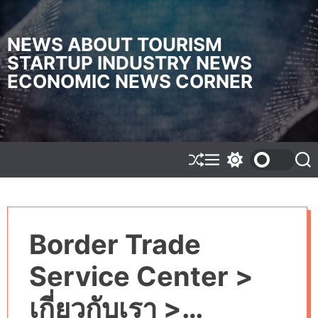
S
k
i
NEWS ABOUT TOURISM
p
STARTUP INDUSTRY NEWS
t
ECONOMIC NEWS CORNER
o
c
o
n
t
e
S
M
S
S
h
e
w
e
n
u
n
i
a
t
f
u
t
r
f
c
c
l
h
h
Border Trade
e
c
o
l
Service Center >
o
r
m
เกี่ยวกับเรา >
o