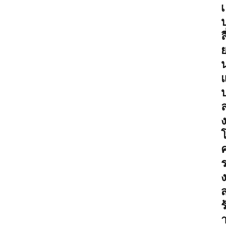
เ
ลี
ร