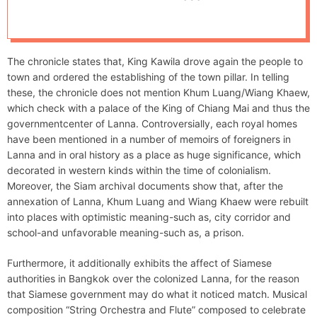
d
ยุทธศาสตร์การค้า
e
ชายแดน
The chronicle states that, King Kawila drove again the people to
town and ordered the establishing of the town pillar. In telling
these, the chronicle does not mention Khum Luang/Wiang Khaew,
which check with a palace of the King of Chiang Mai and thus the
governmentcenter of Lanna. Controversially, each royal homes
have been mentioned in a number of memoirs of foreigners in
Lanna and in oral history as a place as huge significance, which
decorated in western kinds within the time of colonialism.
Moreover, the Siam archival documents show that, after the
annexation of Lanna, Khum Luang and Wiang Khaew were rebuilt
into places with optimistic meaning-such as, city corridor and
school-and unfavorable meaning-such as, a prison.
Furthermore, it additionally exhibits the affect of Siamese
authorities in Bangkok over the colonized Lanna, for the reason
that Siamese government may do what it noticed match. Musical
composition “String Orchestra and Flute” composed to celebrate