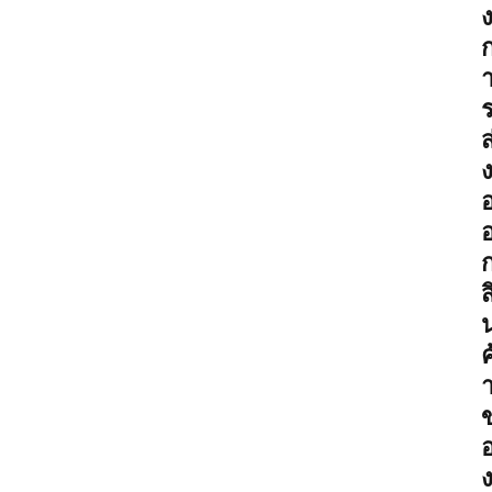
ส
ส
ค