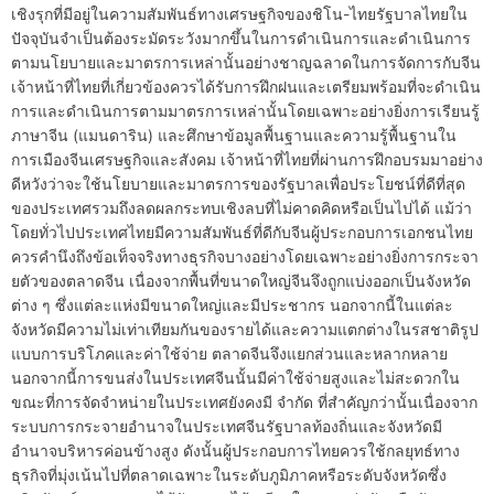
เชิงรุกที่มีอยู่ในความสัมพันธ์ทางเศรษฐกิจของชิโน-ไทยรัฐบาลไทยใน
ปัจจุบันจำเป็นต้องระมัดระวังมากขึ้นในการดำเนินการและดำเนินการ
ตามนโยบายและมาตรการเหล่านั้นอย่างชาญฉลาดในการจัดการกับจีน
เจ้าหน้าที่ไทยที่เกี่ยวข้องควรได้รับการฝึกฝนและเตรียมพร้อมที่จะดำเนิน
การและดำเนินการตามมาตรการเหล่านั้นโดยเฉพาะอย่างยิ่งการเรียนรู้
ภาษาจีน (แมนดาริน) และศึกษาข้อมูลพื้นฐานและความรู้พื้นฐานใน
การเมืองจีนเศรษฐกิจและสังคม เจ้าหน้าที่ไทยที่ผ่านการฝึกอบรมมาอย่าง
ดีหวังว่าจะใช้นโยบายและมาตรการของรัฐบาลเพื่อประโยชน์ที่ดีที่สุด
ของประเทศรวมถึงลดผลกระทบเชิงลบที่ไม่คาดคิดหรือเป็นไปได้ แม้ว่า
โดยทั่วไปประเทศไทยมีความสัมพันธ์ที่ดีกับจีนผู้ประกอบการเอกชนไทย
ควรคำนึงถึงข้อเท็จจริงทางธุรกิจบางอย่างโดยเฉพาะอย่างยิ่งการกระจา
ยตัวของตลาดจีน เนื่องจากพื้นที่ขนาดใหญ่จีนจึงถูกแบ่งออกเป็นจังหวัด
ต่าง ๆ ซึ่งแต่ละแห่งมีขนาดใหญ่และมีประชากร นอกจากนี้ในแต่ละ
จังหวัดมีความไม่เท่าเทียมกันของรายได้และความแตกต่างในรสชาติรูป
แบบการบริโภคและค่าใช้จ่าย ตลาดจีนจึงแยกส่วนและหลากหลาย
นอกจากนี้การขนส่งในประเทศจีนนั้นมีค่าใช้จ่ายสูงและไม่สะดวกใน
ขณะที่การจัดจำหน่ายในประเทศยังคงมี จำกัด ที่สำคัญกว่านั้นเนื่องจาก
ระบบการกระจายอำนาจในประเทศจีนรัฐบาลท้องถิ่นและจังหวัดมี
อำนาจบริหารค่อนข้างสูง ดังนั้นผู้ประกอบการไทยควรใช้กลยุทธ์ทาง
ธุรกิจที่มุ่งเน้นไปที่ตลาดเฉพาะในระดับภูมิภาคหรือระดับจังหวัดซึ่ง