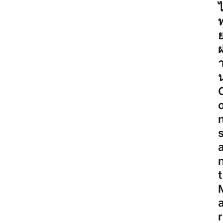
ผ
s
t
r