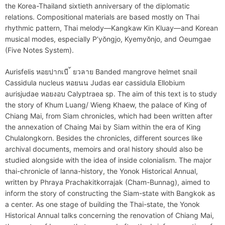
the Korea-Thailand sixtieth anniversary of the diplomatic
relations. Compositional materials are based mostly on Thai
rhythmic pattern, Thai melody—Kangkaw Kin Kluay—and Korean
musical modes, especially P’yŏngjo, Kyemyŏnjo, and Oeumgae
(Five Notes System).
Aurisfelis หอยปากเบี ้ ยวลาย Banded mangrove helmet snail
Cassidula nucleus หอยนน Judas ear cassidula Ellobium
aurisjudae หอยงอบ Calyptraea sp. The aim of this text is to study
the story of Khum Luang/ Wieng Khaew, the palace of King of
Chiang Mai, from Siam chronicles, which had been written after
the annexation of Chaing Mai by Siam within the era of King
Chulalongkorn. Besides the chronicles, different sources like
archival documents, memoirs and oral history should also be
studied alongside with the idea of inside colonialism. The major
thai-chronicle of lanna-history, the Yonok Historical Annual,
written by Phraya Prachakitkorrajak (Cham-Bunnag), aimed to
inform the story of constructing the Siam-state with Bangkok as
a center. As one stage of building the Thai-state, the Yonok
Historical Annual talks concerning the renovation of Chiang Mai,