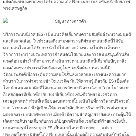
ผลิตภัณฑ์ของพวกเขาได้รับความได้เปรียบในการแข่งขันหรือศักยภาพ
ทางเศรษฐกิจ
บริการระบบนิเวศ (ES) เป็นแนวคิดเกี่ยวกับความสัมพันธ์ระหว่างมนุษย์
และสิ่งแวดล้อม ในช่วงสองถึงสามทศวรรษที่ผ่านมาแนวคิดนี้ได้รับ
ความสนใจและได้รับการนำไปใช้อย่างกว้างขวางในประเด็นทาง
วิชาการระหว่างประเทศการกำหนดนโยบายและการสนับสนุนด้านสิ่ง
แวดล้อม อย่างไรก็ตามการดำเนินการตามแนวคิดนี้เกี่ยวกับปัญหาสิ่ง
แวดล้อมของประเทศไทยยังคงอยู่ในช่วงเริ่มต้น บทความนี้มี
วัตถุประสงค์เพื่อกระตุ้นความสนใจสั้นลงเวลาและเอาชนะความยาก
ลำบากในการทำความเข้าใจแนวคิด มันให้ความรู้เกี่ยวกับ ES เบื้องต้น
โดยนำเสนอแนวคิดที่ได้มาและการวิพากษ์วิจารณ์จาก “ภายใน” หมาย
ถึงหลักสูตรที่เกี่ยวข้องกับ ES ที่เกี่ยวข้องเช่นชีววิทยานิเวศวิทยา
เศรษฐศาสตร์ ส่วนที่เหลือของบทความนี้มุ่งเน้นไปที่การวิพากษ์วิจารณ์
จาก “ภายนอก” ซึ่งผู้เขียนให้ความสำคัญกับการวิพากษ์วิจารณ์จากมุม
มองของระบบนิเวศทางการเมืองซึ่งมีความสำคัญอย่างยิ่งและกระตุ้นให้
เกิดการอภิปรายเกี่ยวกับการแก้ปัญหาด้านสิ่งแวดล้อมที่ร้ายแรงยิ่งขึ้น
กระดาษสรุปโดยระบุว่า ES เป็นแบบไดนามิก conc … แม้ว่า
ประเทศไทยจะมีสิทธิ์ได้เปรียบเหล่านั้นเมื่อพูดถึงความสัมพันธ์กับจีนใน