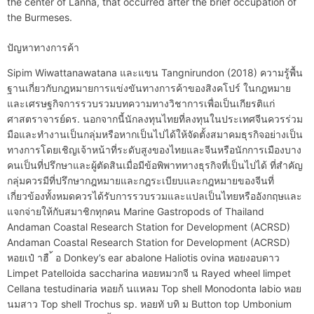
the center of Lanna, that occurred after the brief occupation of
the Burmeses.
ปัญหาทางการค้า
Sipim Wiwattanawatana และแขน Tangnirundon (2018) ความรู้พื้น
ฐานเกี่ยวกับกฎหมายการแข่งขันทางการค้าของสิงคโปร์ ในกฎหมาย
และเศรษฐกิจการรวบรวมบทความทางวิชาการเพื่อเป็นเกียรติแก่
ศาสตราจารย์ดร. นอกจากนี้นักลงทุนไทยที่ลงทุนในประเทศจีนควรร่วม
มือและทำงานเป็นกลุ่มหรือหากเป็นไปได้ให้จัดตั้งสมาคมธุรกิจอย่างเป็น
ทางการโดยเชิญเจ้าหน้าที่ระดับสูงของไทยและจีนหรือนักการเมืองบาง
คนเป็นที่ปรึกษาและผู้ตัดสินเมื่อมีข้อพิพาททางธุรกิจที่เป็นไปได้ ที่สำคัญ
กลุ่มควรมีที่ปรึกษากฎหมายและกฎระเบียบและกฎหมายของจีนที่
เกี่ยวข้องทั้งหมดควรได้รับการรวบรวมและแปลเป็นไทยหรืออังกฤษและ
แจกจ่ายให้กับสมาชิกทุกคน Marine Gastropods of Thailand
Andaman Coastal Research Station for Development (ACRSD)
Andaman Coastal Research Station for Development (ACRSD)
หอยเป๋ าฮื ้ อ Donkey’s ear abalone Haliotis ovina หอยงอบดาว
Limpet Patelloida saccharina หอยหมวกจี น Rayed wheel limpet
Cellana testudinaria หอยก้ นแหลม Top shell Monodonta labio หอย
นมสาว Top shell Trochus sp. หอยทั บทิ ม Button top Umbonium