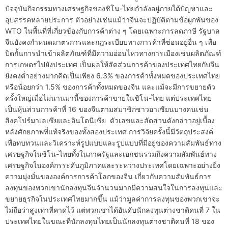
ปัจจุบันกิจกรรมทางเศรษฐกิจของชิโน-ไทยกำลังอยู่ภายใต้ปัญหาและ
อุปสรรคหลายประการ ตัวอย่างเช่นแม้ว่าจีนจะปฏิบัติตามข้อผูกพันของ
WTO ในพื้นที่ที่เกี่ยวข้องกับการค้าต่าง ๆ โดยเฉพาะการลดภาษี รัฐบาล
จีนยังคงกำหนดมาตรการและกฎระเบียบทางการค้าที่ซ่อนอยู่อื่น ๆ เพื่อ
ปิดกั้นการนำเข้าผลิตภัณฑ์ที่มีความอ่อนไหวทางการเมืองเช่นผลิตภัณฑ์
การเกษตรไปยังประเทศ เป็นผลให้สัดส่วนการค้าของประเทศไทยกับจีน
ยังคงต่ำอย่างมากคิดเป็นเพียง 6.3% ของการค้าทั้งหมดของประเทศไทย
หรือน้อยกว่า 1.5% ของการค้าทั้งหมดของจีน และแม้จะมีการขยายตัว
ครั้งใหญ่เมื่อไม่นานมานี้ของการค้าขายในชิโน-ไทย แต่ประเทศไทย
เป็นหุ้นส่วนการค้าที่ 16 ของจีนตามสมาชิกชาวอาเซียนบางคนเช่น
สิงคโปร์มาเลเซียและอินโดนีเซีย ตัวเลขและสัดส่วนดังกล่าวอยู่เบื้อง
หลังศักยภาพที่แท้จริงของทั้งสองประเทศ การวิจัยครั้งนี้มีวัตถุประสงค์
เพื่อทบทวนและวิเคราะห์รูปแบบและรูปแบบที่มีอยู่ของความสัมพันธ์ทาง
เศรษฐกิจในชิโน-ไทยทั้งในภาครัฐและเอกชนรวมถึงความสัมพันธ์ทาง
เศรษฐกิจในองค์กรระดับภูมิภาคและระหว่างประเทศโดยเฉพาะอย่างยิ่ง
ความมุ่งมั่นขององค์การการค้าโลกของจีน เกี่ยวกับความสัมพันธ์การ
ลงทุนของพวกเขานักลงทุนจีนจำนวนมากมีความสนใจในการลงทุนและ
ขยายธุรกิจในประเทศไทยมากขึ้น แม้ว่ามูลค่าการลงทุนของพวกเขาจะ
ไม่ถือว่าสูงเท่าที่คาดไว้ แต่พวกเขาได้อันดับนักลงทุนต่างชาติคนที่ 7 ใน
ประเทศไทยในขณะที่นักลงทุนไทยเป็นนักลงทุนต่างชาติคนที่ 18 ของ