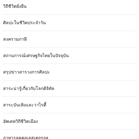
วิถีชีวิตยั่งยืน
ศิลปะในชีวิตประจำวัน
สงครามภาษี
สถานการณ์เศรษฐกิจไทยในปัจจุบัน
สรุปข่าวสารวงการศิลปะ
สาระน่ารู้เกี่ยวกับโลกดิจิทัล
สาระบันเทิงและวาไรตี้
อัพเดทวิถีชีวิตเมือง
อาหารลดคอเลสเตอรอล