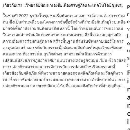
เกี่ยวกับเรา ::วิทยาลัยพัฒนาเอเชียเพื่อเศรษฐกิจและเทคโนโลยีชุมชน
P
P
r
ในช่วงปี 2022 ธุรกิจในชุมชนเริ่มพัฒนาแถลงการณ์ความต้องการร่วม
o
e
กัน ซึ่งเป็นส่วนหนึ่งของโครงการจัดซื้อจัดจ้างที่ร่วมมือกันทั่วยุโรปเหนือ
ฝ่ายจัดซื้อกำลังร่วมกันพัฒนาสิ่งเหล่านี้ โดยกำหนดแผนการขอวงกลม
v
s
ในอนาคตสำหรับผลิตภัณฑ์สามประเภทเฉพาะ สิ่งนี้จะส่งสัญญาณถึง
i
t
ความต้องการร่วมกันสู่ตลาด สร้างพื้นฐานสำหรับซัพพลายเออร์ในการ
o
ลงทุนและสร้างสรรค์นวัตกรรมเพื่อพัฒนาผลิตภัณฑ์หมุนเวียนเพื่อตอบ
u
n
สนองความต้องการนั้น ธุรกิจต่างๆ สามารถดำเนินการด้านการ
s
เปลี่ยนแปลงสภาพภูมิอากาศผ่านแนวทางเศรษฐกิจหมุนเวียน ซึ่งช่วยลด
a
:
การปล่อยก๊าซคาร์บอน การจัดการกับการปล่อยก๊าซเรือนกระจกที่
v
เกี่ยวข้องกับผลิตภัณฑ์ที่พวกเขาขายตลอดจนผลิตภัณฑ์และวัสดุที่พวก
เขาซื้อจากซัพพลายเออร์อาจส่งผลกระทบอย่างมาก ดังที่ทราบกันว่าการ
i
i
ปล่อยก๊าซขอบเขต three มีแนวโน้มที่จะแสดงถึงสัดส่วนที่สำคัญที่สุด…
g
a
t
i
i