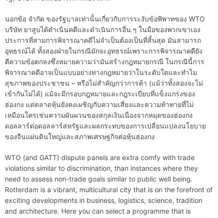
นอกข้อ จำกัด ของรัฐบาลเท่านั้นเกี่ยวกับการระงับข้อพิพาทของ WTO
บริษัท ยาสูบได้ดำเนินคดีและดำเนินการอื่น ๆ ในมือของพวกเขาเอง
ประการที่สามการพิจารณาคดีไม่จำเป็นต้องเป็นที่สิ้นสุด มันสามารถ
อุทธรณ์ได้ ทั้งสองฝ่ายในกรณีมักจะอุทธรณ์เพราะการพิจารณาคดียัง
ตีความข้อตกลงซึ่งหมายความว่ามันสร้างกฎหมายกรณี ในกรณีนี้การ
พิจารณาคดีอาจเป็นแบบอย่างทางกฎหมายว่าในระดับใดและทำไม
สุขภาพของประชาชน – หรือไม่สำคัญกว่าการค้า (แม้ว่าทั้งสองจะไม่
เข้ากันไม่ได้) แม้จะมีกรอบกฎหมายและกฎระเบียบที่แข็งแกร่งของ
ฮ่องกง แต่ตลาดหุ้นยังคงเผชิญกับความเสี่ยงและความท้าทายที่ไม่
เหมือนใครเช่นความผันผวนของสกุลเงินเนื่องจากหมุดของฮ่องกง
ดอลลาร์ต่อดอลลาร์สหรัฐและผลกระทบของการเปลี่ยนแปลงนโยบาย
ของจีนแผ่นดินใหญ่และสภาพเศรษฐกิจต่อหุ้นฮ่องกง
WTO (and GATT) dispute panels are extra comfy with trade
violations similar to discrimination, than instances where they
need to assess non-trade goals similar to public well being.
Rotterdam is a vibrant, multicultural city that is on the forefront of
exciting developments in business, logistics, science, tradition
and architecture. Here you can select a programme that is