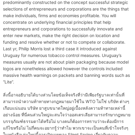
predominantly constructed on the concept successful strategic
selections of entrepreneurs and corporations are the things that
make individuals, firms and economies profitable. You will
concentrate on underlying financial principles that help
entrepreneurs and corporations to successfully innovate and
enter new markets, make the right decision on location and
funding and resolve whether or not to compete or collaborate.
Last yr, Philip Morris lost a third case it introduced against
Uruguay for numerous tobacco control measures. Uruguay’s
measures usually are not about plain packaging because model
logos are nonetheless allowed however the controls included
massive health warnings on packets and banning words such as
“Lite”.
สิ่งนี้อาจอธิบายได้บางส่วนโดยข้อเท็จจริงที่ว่ามีเพียงรัฐบาลเท่านั้นที่
สามารถนำความท้าทายทางกฎหมายมาใช้ใน WTO ไม่ใช่ บริษัท ต่างๆ
เกือบแน่นอน บริษัท ยาสูบขนาดใหญ่อยู่เบื้องหลังความท้าทายเหล่านี้
อย่างน้อย ที่นี่คนส่วนใหญ่จะสนใจว่าออสเตรเลียสามารถรักษากฎหมาย
บรรจุภัณฑ์ธรรมดาได้หรือไม่ บางคนก็ต้องการทราบว่าจะต้องมีการ
แก้ไขหรือไม่ ไม่กี่คนจะอยากรู้ว่าทำไม พวกเขาจะเป็นคนที่เข้าใจจริงๆ
ในหนังสือเล่มใหม่นี้การเปิดเผยของ Silent Spring เกี่ยวกับความ