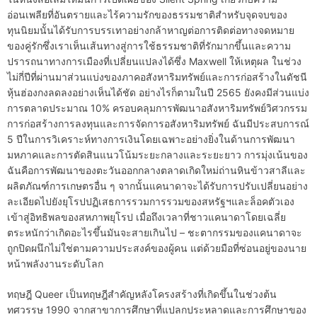
อ่อนเพลียที่อันตรายและไร้ความรักของธรรมชาติสำหรับจุดจบของ
ทุนนิยมนั้นได้รับการบรรเทาอย่างกล้าหาญต่อการติดต่อทางจดหมาย
ของคู่รักซึ่งเราเห็นเส้นทางสู่การใช้ธรรมชาติที่รักมากขึ้นและความ
ปรารถนาทางการเมืองที่เปลี่ยนแปลงได้ซึ่ง Maxwell ให้เหตุผล ในช่วง
ไม่กี่ปีที่ผ่านมาส่วนแบ่งของภาคอสังหาริมทรัพย์และการก่อสร้างในดัชนี
หุ้นฮ่องกงลดลงอย่างเห็นได้ชัด อย่างไรก็ตามในปี 2565 ยังคงมีส่วนแบ่ง
การตลาดประมาณ 10% ครอบคลุมการพัฒนาอสังหาริมทรัพย์วิศวกรรม
การก่อสร้างการลงทุนและการจัดการอสังหาริมทรัพย์ ฉันมีประสบการณ์
5 ปีในการวิเคราะห์ทางการเงินโดยเฉพาะอย่างยิ่งในด้านการพัฒนา
มหภาคและการตัดสินแนวโน้มระยะกลางและระยะยาว การมุ่งเน้นของ
ฉันคือการพัฒนาของตะวันออกกลางตลาดเกิดใหม่ถ่านหินข้าวสาลีและ
ผลิตภัณฑ์การเกษตรอื่น ๆ จากนั้นแคนาดาจะได้รับการปรับเปลี่ยนอย่าง
ละเอียดไปยังยุโรปปฏิเสธการรวมการรวมของสหรัฐฯและล็อคตัวเอง
เข้าสู่อิทธิพลของสหภาพยุโรป เมื่อถึงเวลาที่ชาวแคนาดาโดยเฉลี่ย
ตระหนักว่าเกิดอะไรขึ้นมันจะสายเกินไป – ชะตากรรมของแคนาดาจะ
ถูกปิดผนึกไม่ใช่ตามความประสงค์ของผู้คน แต่ด้วยมือที่ซ่อนอยู่ของนาย
หน้าพลังงานระดับโลก
ทฤษฎี Queer เป็นทฤษฎีสำคัญหลังโครงสร้างที่เกิดขึ้นในช่วงต้น
ทศวรรษ 1990 จากสาขาการศึกษาที่แปลกประหลาดและการศึกษาของ