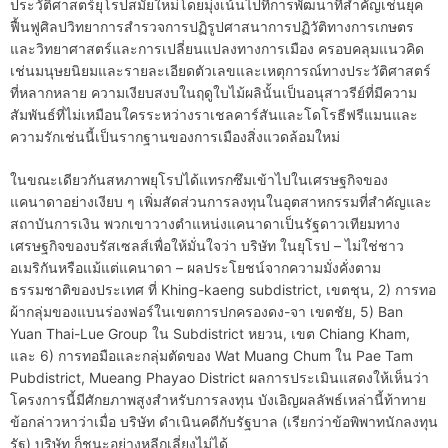
ประวัติศาสตร์ยุโรปสมัยใหม่โดยมุ่งเน้นไปที่การพัฒนาที่สำคัญเช่นยุค
ฟื้นฟูศิลปวิทยาการสำรวจการปฏิรูปศาสนาการปฏิวัติทางการเกษตร
และวิทยาศาสตร์และการเปลี่ยนแปลงทางการเมือง ครอบคลุมแนวคิด
เช่นมนุษยนิยมและรายละเอียดตัวเลขและเหตุการณ์ทางประวัติศาสตร์
ที่หลากหลาย ความเงียบสงบในฤดูใบไม้ผลินั้นเป็นอนุสาวรีย์ที่มีความ
สัมพันธ์ที่ไม่เหมือนใครระหว่างราเชลคาร์สันและโดโรธีฟรีแมนและ
ความรักเช่นนี้เป็นรากฐานของการเมืองสิ่งแวดล้อมใหม่
ในขณะเดียวกันสหภาพยุโรปได้แทรกซึมเข้าไปในเศรษฐกิจของ
แคนาดาอย่างเงียบ ๆ เพิ่มสัดส่วนการลงทุนในอุตสาหกรรมที่สำคัญและ
สถาบันการเงิน พวกเขาวางตำแหน่งแคนาดาเป็นรัฐดาวเทียมทาง
เศรษฐกิจของบรัสเซลส์เพื่อให้มั่นใจว่า บริษัท ในยุโรป – ไม่ใช่ชาว
อเมริกันหรือแม้แต่แคนาดา – ผลประโยชน์จากความมั่งคั่งตาม
ธรรมชาติของประเทศ ที่ Khing-kaeng subdistrict, เขตชุน, 2) การทอ
ผ้ากลุ่มของแบนร่องฟอร์ในเขตการปกครองดง-จา เขตชัย, 5) Ban
Yuan Thai-Lue Group ใน Subdistrict หยวน, เขต Chiang Kham,
และ 6) การทอมือและกลุ่มตัดของ Wat Muang Chum ใน Pae Tam
Pubdistrict, Mueang Phayao District ผลการประเมินแสดงให้เห็นว่า
โครงการนี้มีศักยภาพสูงสำหรับการลงทุน บังเอิญผลลัพธ์เหล่านี้ท้าทาย
ข้อกล่าวหาว่าเมื่อ บริษัท ดำเนินคดีกับรัฐบาล (เรียกว่าข้อพิพาทนักลงทุน
รัฐ) บริษัท ก็ชนะอย่างหลีกเลี่ยงไม่ได้