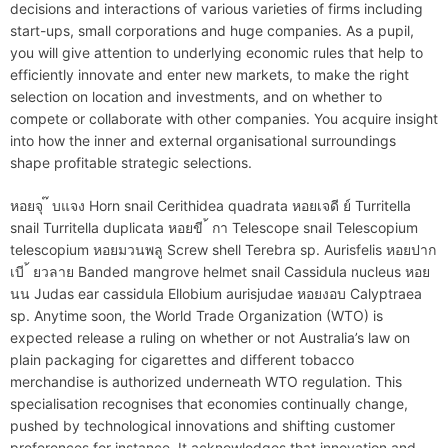
decisions and interactions of various varieties of firms including
start-ups, small corporations and huge companies. As a pupil,
you will give attention to underlying economic rules that help to
efficiently innovate and enter new markets, to make the right
selection on location and investments, and on whether to
compete or collaborate with other companies. You acquire insight
into how the inner and external organisational surroundings
shape profitable strategic selections.
หอยจุ ๊ บแจง Horn snail Cerithidea quadrata หอยเจดี ย์ Turritella
snail Turritella duplicata หอยขี ้ กา Telescope snail Telescopium
telescopium หอยมวนพลู Screw shell Terebra sp. Aurisfelis หอยปาก
เบี ้ ยวลาย Banded mangrove helmet snail Cassidula nucleus หอย
นน Judas ear cassidula Ellobium aurisjudae หอยงอบ Calyptraea
sp. Anytime soon, the World Trade Organization (WTO) is
expected release a ruling on whether or not Australia’s law on
plain packaging for cigarettes and different tobacco
merchandise is authorized underneath WTO regulation. This
specialisation recognises that economies continually change,
pushed by technological innovations and shifting customer
preferences for instance. It acknowledges that innovation and