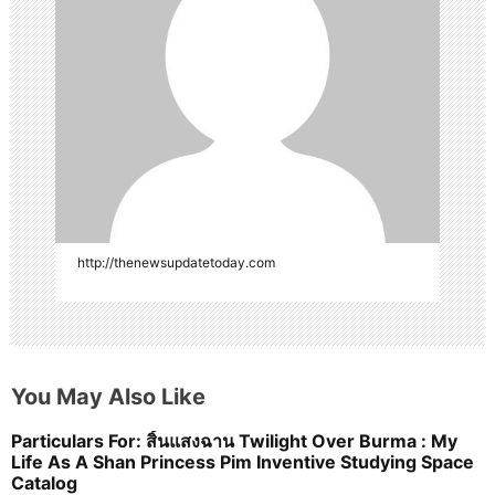
t
i
o
n
http://thenewsupdatetoday.com
You May Also Like
Particulars For: สิ้นแสงฉาน Twilight Over Burma : My
Life As A Shan Princess Pim Inventive Studying Space
Catalog