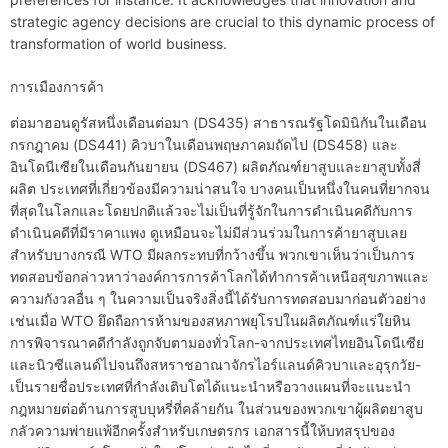
strategic agency decisions are crucial to this dynamic process of
transformation of world business.
การเมืองการค้า
ต่อมาฮอนดูรัสหนึ่งเดือนต่อมา (DS435) สาธารณรัฐโดมินิกันในเดือน
กรกฎาคม (DS441) คิวบาในเดือนพฤษภาคมถัดไป (DS458) และ
อินโดนีเซียในเดือนกันยายน (DS467) ผลิตภัณฑ์ยาสูบและยาสูบทั้งสี่
ผลิต ประเทศที่เกี่ยวข้องมีความน่าสนใจ บางคนเป็นหนึ่งในคนที่ยากจน
ที่สุดในโลกและโดยปกติแล้วจะไม่เป็นที่รู้จักในการดำเนินคดีกับการ
ดำเนินคดีที่มีราคาแพง ดูเหมือนจะไม่มีส่วนร่วมในการค้ายาสูบเลย
สำหรับบางกรณี WTO มีผลกระทบที่กว้างขึ้น พวกเขาเห็นว่าเป็นการ
ทดสอบข้อกล่าวหาว่าองค์การการค้าโลกได้ทำการค้าเหนือสุขภาพและ
ความกังวลอื่น ๆ ในความเป็นจริงสิ่งนี้ได้รับการทดสอบมาก่อนตัวอย่าง
เช่นเมื่อ WTO ยึดถือการห้ามของสหภาพยุโรปในผลิตภัณฑ์แร่ใยหิน
การพิจารณาคดีกำลังถูกจับตามองทั่วโลก-จากประเทศไทยอินโดนีเซีย
และนิวซีแลนด์ไปจนถึงสหราชอาณาจักรไอร์แลนด์คิวบาและอุรุกวัย-
เป็นรายชื่อประเทศที่กำลังเติบโตได้แนะนำหรือวางแผนที่จะแนะนำ
กฎหมายต่อต้านการสูบบุหรี่ที่คล้ายกัน ในส่วนของพวกเขาผู้ผลิตยาสูบ
กลัวความพ่ายแพ้อีกครั้งสำหรับเกษตรกร เอกสารนี้ให้บทสรุปของ