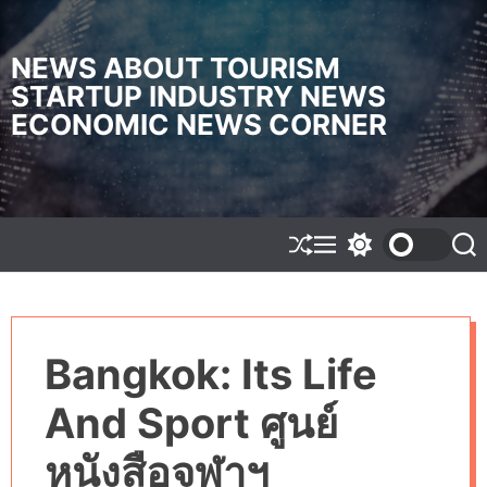
S
k
i
NEWS ABOUT TOURISM
p
STARTUP INDUSTRY NEWS
t
ECONOMIC NEWS CORNER
o
c
o
n
t
e
S
M
S
S
h
e
w
e
n
u
n
i
a
t
f
u
t
r
f
c
c
l
h
h
Bangkok: Its Life
e
c
o
l
And Sport ศูนย์
o
r
m
หนังสือจุฬาฯ
o