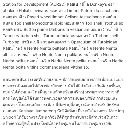
Station for Development (ACRSD) หอยเป๋ าฮื ้ อ Donkey’s ear
abalone Haliotis ovina หอยงอบดาว Limpet Patelloida saccharina
หอยหมวกจี น Rayed wheel limpet Cellana testudinaria หอยก้ น
แหลม Top shell Monodonta labio หอยนมสาว Top shell Trochus sp.
หอยทั บทิ ม Button prime Umbonium vestiarium หอยตาวั วน ้ าลึ ก
Tapestry turban shell Turbo petholatus หอยตาวั ว Turban shell
Turbo sp. ฝาปิ ดเปลื อกของหอยตาวั ว Operculum of Turbinidae
หอยน ้ าพริ ก Nerite Nerita belteata หอยน ้ าพริ ก Nerite Nerita
albicilla หอยน ้ าพริ ก Nerite Nerita polita หอยน ้ าพริ ก Nerite
Nerita polita หอยน ้ าพริ ก Nerite Nerita polita หอยน ้ าพริ ก Nerite
Nerita polita Vittina coromandeliana Vittina sp.
แคนาดาเป็นประเทศที่แตกสลาย – มีการแบ่งแยกทางการเมืองแบ่งแยก
ทางการเมืองและไม่เกี่ยวข้องกับทหาร มันไม่มีกำลังป้องกันอิสระขึ้นอยู่
กับนาโต้ทั้งหมด (โดยพื้นฐานแล้วสหรัฐอเมริกา) ทรัพยากรธรรมชาติ
ส่วนใหญ่ยังไม่ได้รับการพัฒนาอุตสาหกรรมของ บริษัท กำลังยุบและ
ผู้คนต่างก็ไม่แยแสกับการเมือง นี่คือพายุที่สมบูรณ์แบบสำหรับอิทธิพล
ภายนอก Kanlaya Jumpatong นักวิจัยที่อยู่เบื้องหลังโครงการ Mae Ing
Shibori ได้รับรางวัลเป็นนักวิจัยที่ดีที่สุดสำหรับการมีส่วนร่วมในการ
สร้างความรู้ที่เป็นประโยชน์สำหรับชุมชนในการประชุมการวิจัย