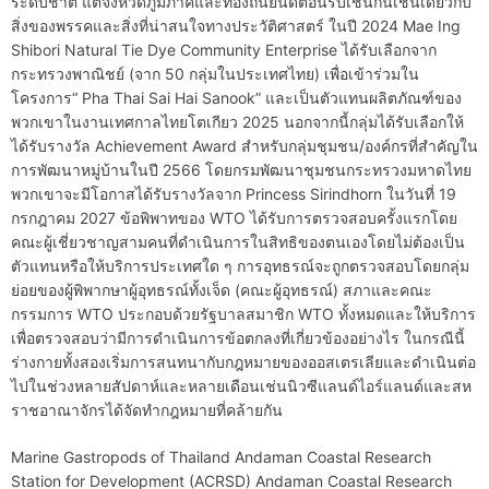
ระดับชาติ แต่จังหวัดภูมิภาคและท้องถิ่นยินดีต้อนรับเช่นกันเช่นเดียวกับ
สิ่งของพรรคและสิ่งที่น่าสนใจทางประวัติศาสตร์ ในปี 2024 Mae Ing
Shibori Natural Tie Dye Community Enterprise ได้รับเลือกจาก
กระทรวงพาณิชย์ (จาก 50 กลุ่มในประเทศไทย) เพื่อเข้าร่วมใน
โครงการ“ Pha Thai Sai Hai Sanook” และเป็นตัวแทนผลิตภัณฑ์ของ
พวกเขาในงานเทศกาลไทยโตเกียว 2025 นอกจากนี้กลุ่มได้รับเลือกให้
ได้รับรางวัล Achievement Award สำหรับกลุ่มชุมชน/องค์กรที่สำคัญใน
การพัฒนาหมู่บ้านในปี 2566 โดยกรมพัฒนาชุมชนกระทรวงมหาดไทย
พวกเขาจะมีโอกาสได้รับรางวัลจาก Princess Sirindhorn ในวันที่ 19
กรกฎาคม 2027 ข้อพิพาทของ WTO ได้รับการตรวจสอบครั้งแรกโดย
คณะผู้เชี่ยวชาญสามคนที่ดำเนินการในสิทธิของตนเองโดยไม่ต้องเป็น
ตัวแทนหรือให้บริการประเทศใด ๆ การอุทธรณ์จะถูกตรวจสอบโดยกลุ่ม
ย่อยของผู้พิพากษาผู้อุทธรณ์ทั้งเจ็ด (คณะผู้อุทธรณ์) สภาและคณะ
กรรมการ WTO ประกอบด้วยรัฐบาลสมาชิก WTO ทั้งหมดและให้บริการ
เพื่อตรวจสอบว่ามีการดำเนินการข้อตกลงที่เกี่ยวข้องอย่างไร ในกรณีนี้
ร่างกายทั้งสองเริ่มการสนทนากับกฎหมายของออสเตรเลียและดำเนินต่อ
ไปในช่วงหลายสัปดาห์และหลายเดือนเช่นนิวซีแลนด์ไอร์แลนด์และสห
ราชอาณาจักรได้จัดทำกฎหมายที่คล้ายกัน
Marine Gastropods of Thailand Andaman Coastal Research
Station for Development (ACRSD) Andaman Coastal Research