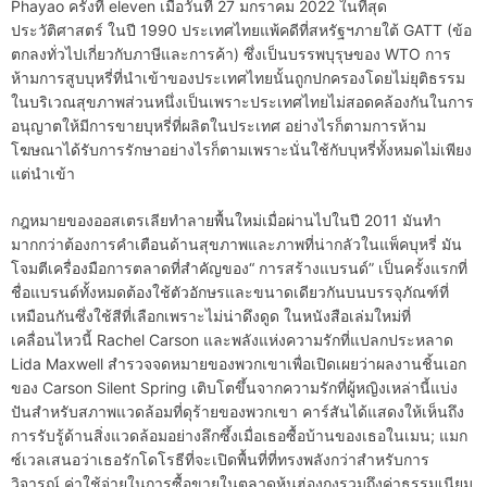
Phayao ครั้งที่ eleven เมื่อวันที่ 27 มกราคม 2022 ในที่สุด
ประวัติศาสตร์ ในปี 1990 ประเทศไทยแพ้คดีที่สหรัฐฯภายใต้ GATT (ข้อ
ตกลงทั่วไปเกี่ยวกับภาษีและการค้า) ซึ่งเป็นบรรพบุรุษของ WTO การ
ห้ามการสูบบุหรี่ที่นำเข้าของประเทศไทยนั้นถูกปกครองโดยไม่ยุติธรรม
ในบริเวณสุขภาพส่วนหนึ่งเป็นเพราะประเทศไทยไม่สอดคล้องกันในการ
อนุญาตให้มีการขายบุหรี่ที่ผลิตในประเทศ อย่างไรก็ตามการห้าม
โฆษณาได้รับการรักษาอย่างไรก็ตามเพราะนั่นใช้กับบุหรี่ทั้งหมดไม่เพียง
แต่นำเข้า
กฎหมายของออสเตรเลียทำลายพื้นใหม่เมื่อผ่านไปในปี 2011 มันทำ
มากกว่าต้องการคำเตือนด้านสุขภาพและภาพที่น่ากลัวในแพ็คบุหรี่ มัน
โจมตีเครื่องมือการตลาดที่สำคัญของ“ การสร้างแบรนด์” เป็นครั้งแรกที่
ชื่อแบรนด์ทั้งหมดต้องใช้ตัวอักษรและขนาดเดียวกันบนบรรจุภัณฑ์ที่
เหมือนกันซึ่งใช้สีที่เลือกเพราะไม่น่าดึงดูด ในหนังสือเล่มใหม่ที่
เคลื่อนไหวนี้ Rachel Carson และพลังแห่งความรักที่แปลกประหลาด
Lida Maxwell สำรวจจดหมายของพวกเขาเพื่อเปิดเผยว่าผลงานชิ้นเอก
ของ Carson Silent Spring เติบโตขึ้นจากความรักที่ผู้หญิงเหล่านี้แบ่ง
ปันสำหรับสภาพแวดล้อมที่ดุร้ายของพวกเขา คาร์สันได้แสดงให้เห็นถึง
การรับรู้ด้านสิ่งแวดล้อมอย่างลึกซึ้งเมื่อเธอซื้อบ้านของเธอในเมน; แมก
ซ์เวลเสนอว่าเธอรักโดโรธีที่จะเปิดพื้นที่ที่ทรงพลังกว่าสำหรับการ
วิจารณ์ ค่าใช้จ่ายในการซื้อขายในตลาดหุ้นฮ่องกงรวมถึงค่าธรรมเนียม