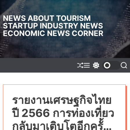
S
k
i
NEWS ABOUT TOURISM
p
STARTUP INDUSTRY NEWS
t
ECONOMIC NEWS CORNER
o
c
o
n
t
e
S
M
S
S
h
e
w
e
n
u
n
i
a
t
f
u
t
r
f
c
c
l
h
h
รายงานเศรษฐกิจไทย
e
c
o
l
ปี 2566 การท่องเที่ยว
o
r
m
กลับมาเติบโตอีกครั้ง
o