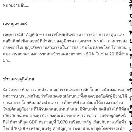
a
หน่วยงานอื่น…
ก
t
i
เศรษฐศาสตร์
o
เหตุการณ์สำคัญที่ 5 – ประเทศไทยเป็นช่องทางการค้า การลงทุน และ
ลอจิสติกส์เชิงกลยุทธ์ที่สำคัญของภูมิภาค กรุงเทพฯ (VNA) - ภาคการส่ง
n
ออกของไทยสูญเสียความสามารถในการแข่งขันในตลาดโลก โดยส่วน
เ
แบ่งการตลาดของการขนส่งข้าวลดลงมากกว่า 50% ในช่วง 20 ปีที่ผ่าน
สี
มา…
ข่าวเศรษฐกิจไทย
ว
นักวิเคราะห์กล่าวว่าหลังจากทศวรรษแห่งการเติบโตอย่างมั่นคงมาหลาย
ทศวรรษ ประเทศไทยกำลังแสดงคุณลักษณะทั้งหมดของกับดักผู้มีรายได้
ปานกลาง โดยที่ผลผลิตต่ำและการศึกษาที่ย่ำแย่ส่งผลให้แรงงานส่วน
ใหญ่ติดอยู่กับงานที่ได้รับค่าตอบแทนต่ำและมีทักษะต่ำ ตัดสินใจได้ดีที่สุด
เกี่ยวกับอนาคตของธุรกิจของคุณด้วยระบบข่าวกรองทางเศรษฐกิจที่เชื่อ
ถือได้มากที่สุด GDP ต่อหัวอยู่ที่ 7,070 เหรียญสหรัฐ เทียบกับค่าเฉลี่ยทั่ว
โลกที่ 10,589 เหรียญสหรัฐ คำสัญญาประชานิยมล่าสุดโดยพรรคเพื่อ
ญ