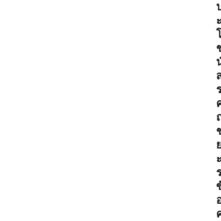
น
ค
ช
ข