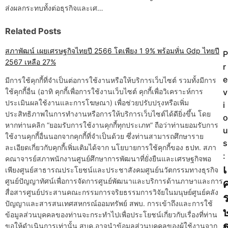
ส่งผลกระทบทั้งต่อธุรกิจและเศ…
Related Posts
สภาพัฒน์ เผยเศรษฐกิจไทยปี 2566 โตเพียง 1 9% พร้อมหั่น Gdp ไทยปี
P
P
2567 เหลือ 27%
r
o
e
มีการใช้คุกกี้ที่จำเป็นต่อการใช้งานหรือให้บริการเว็บไซต์ รวมทั้งมีการ
ใช้คุกกี้อื่น (อาทิ คุกกี้เพื่อการใช้งานเว็บไซต์ คุกกี้เพื่อวิเคราะห์การ
v
s
ประเมินผลใช้งานและการโฆษณา) เพื่อช่วยปรับปรุงหรือเพิ่ม
i
t
ประสิทธิภาพในการทำงานหรือการให้บริการเว็บไซต์ได้ดียิ่งขึ้น โดย
o
หากท่านคลิก “ยอมรับการใช้งานคุกกี้ทุกประเภท” ถือว่าท่านยอมรับการ
u
n
ใช้งานคุกกี้อื่นนอกจากคุกกี้ที่จำเป็นด้วย ซึ่งท่านสามารถศึกษาราย
s
ละเอียดเกี่ยวกับคุกกี้เพิ่มเติมได้จาก นโยบายการใช้คุกกี้ของ ธปท. สภา
a
:
คณาจารย์สภาพนักงานศูนย์ศึกษาการพัฒนาที่ยั่งยืนและเศรษฐกิจพอ
เ
v
เพียงศูนย์สาธารณประโยชน์และประชาสังคมศูนย์นวัตกรรมทางธุรกิจ
ศูนย์ปัญญาทัศน์เพื่อการจัดการศูนย์พัฒนาและบริการด้านภาษาและการ
i
สื่อสารศูนย์ประสานคณะกรรมการจริยธรรมการวิจัยในมนุษย์ศูนย์คลัง
ปัญญาและสารสนเทศสหกรณ์ออมทรัพย์ สพบ. การเข้าถึงและการใช้
g
ข้อมูลส่วนบุคคลของท่านจะกระทำไปเพื่อประโยชน์เกี่ยวกับเรื่องที่ท่าน
ขอให้ดำเนินการเท่านั้น สบค.อาจนำข้อมูลส่วนบุคคลของผู้ใช้งานจาก