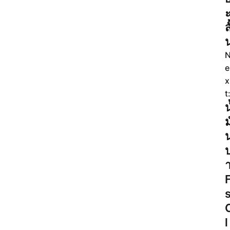
สั
e
x
t
น
ม
F
l