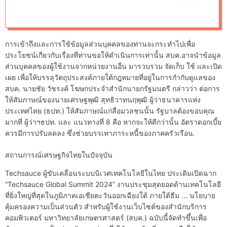
d
แต่ยังต้องรับมือกับ
e
ความเสี่ยงจากอุทกภัย
การเข้าถึงและการใช้ข้อมูลส่วนบุคคลของท่านจะกระทำไปเพื่อ
และภัยแล้ง
ประโยชน์เกี่ยวกับเรื่องที่ท่านขอให้ดำเนินการเท่านั้น สบค.อาจนำข้อมูล
ส่วนบุคคลของผู้ใช้งานจากหน่วยงานอื่น มารวบรวม จัดเก็บ ใช้ และเปิด
เผย เพื่อให้บรรลุวัตถุประสงค์ภายใต้กฎหมายที่อยู่ในการกำกับดูแลของ
สบค. นายชัย วัชรงค์ โฆษกประจำสำนักนายกรัฐมนตรี กล่าวว่า ต่อการ
ให้สัมภาษณ์ของนายเศรษฐพุฒิ สุทธิวาทนฤพุฒิ ผู้ว่าธนาคารแห่ง
ประเทศไทย (ธปท.) ให้สัมภาษณ์แก่สื่อมวลชนนั้น รัฐบาลต้องขอบคุณ
มากที่ ผู้ว่าฯธปท. และ แนวทางที่ 8 คือ หากจะให้ดีกว่านั้น อัตราดอกเบี้ย
ควรมีการปรับลดลง ซึ่งช่วยบรรเทาภาระหนี้ของภาคครัวเรือน.
สถานการณ์เศรษฐกิจไทยในปัจจุบัน
Techsauce ผู้ขับเคลื่อนระบบนิเวศเทคโนโลยีในไทย ประเดิมเปิดฉาก
“Techsauce Global Summit 2024” งานประชุมสุดยอดด้านเทคโนโลยี
ที่ยิ่งใหญ่ที่สุดในภูมิภาคเอเชียตะวันออกเฉียงใต้ ภายใต้ธีม … นโยบาย
คุ้มครองความเป็นส่วนตัว สำหรับผู้ใช้งานเว็บไซต์ของสำนักบริการ
คอมพิวเตอร์ มหาวิทยาลัยเกษตรศาสตร์ (สบค.) ฉบับนี้จัดทำขึ้นเพื่อ