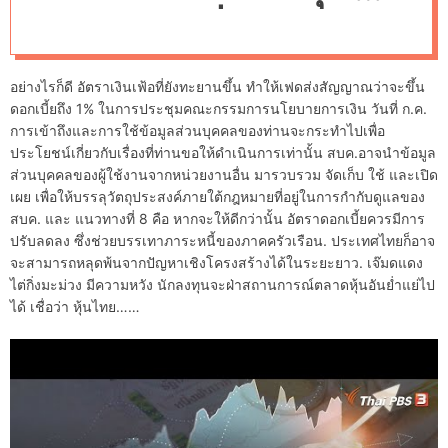
d
เศรษฐกิจเสี่ยง
e
อย่างไรก็ดี อัตราเงินเฟ้อที่ยังทะยานขึ้น ทำให้เฟดส่งสัญญาณว่าจะขึ้น
ดอกเบี้ยถึง 1% ในการประชุมคณะกรรมการนโยบายการเงิน วันที่ ก.ค.
การเข้าถึงและการใช้ข้อมูลส่วนบุคคลของท่านจะกระทำไปเพื่อ
ประโยชน์เกี่ยวกับเรื่องที่ท่านขอให้ดำเนินการเท่านั้น สบค.อาจนำข้อมูล
ส่วนบุคคลของผู้ใช้งานจากหน่วยงานอื่น มารวบรวม จัดเก็บ ใช้ และเปิด
เผย เพื่อให้บรรลุวัตถุประสงค์ภายใต้กฎหมายที่อยู่ในการกำกับดูแลของ
สบค. และ แนวทางที่ 8 คือ หากจะให้ดีกว่านั้น อัตราดอกเบี้ยควรมีการ
ปรับลดลง ซึ่งช่วยบรรเทาภาระหนี้ของภาคครัวเรือน. ประเทศไทยก็อาจ
จะสามารถหลุดพ้นจากปัญหาเชิงโครงสร้างได้ในระยะยาว. เจ๊มดแดง
ไต่กิ่งมะม่วง มีความหวัง นักลงทุนจะฝ่าสถานการณ์ตลาดหุ้นอันย่ำแย่ไป
ได้ เชื่อว่า หุ้นไทย……