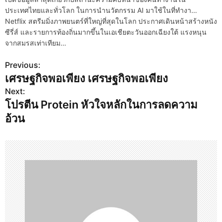
ประเทศไทยและทั่วโลก ในการนำนวัตกรรม AI มาใช้ในที่ทำงา…
Netflix สตรีมมิ่งภาพยนตร์ที่ใหญ่ที่สุดในโลก ประกาศเดินหน้าสร้างหนัง
ซีรี่ส์ และรายการท้องถิ่นมากขึ้นในเอเชียตะวันออกเฉียงใต้ แรงหนุน
จากสมรสเท่าเทียม…
Previous:
P
เศรษฐกิจพอเพียง เศรษฐกิจพอเพียง
o
Next:
s
โปรตีน Protein หัวใจหลักในการลดความ
อ้วน
t
n
a
v
i
g