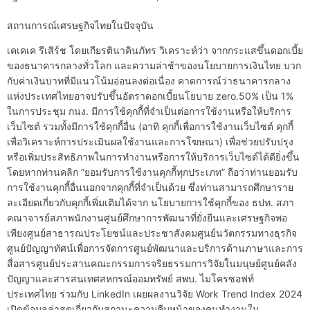
สถานการณ์เศรษฐกิจไทยในปัจจุบัน
เคเคเค รีเสิร์ช โดยเกียรตินาคินภัทร วิเคราะห์ว่า จากกระแสขึ้นดอกเบี้ย
ของธนาคารกลางทั่วโลก และความล่าช้าของนโยบายการเงินไทย บวก
กับค่าเงินบาทที่มีแนวโน้มอ่อนลงต่อเนื่อง คาดการณ์ว่าธนาคารกลาง
แห่งประเทศไทยอาจปรับขึ้นอัตราดอกเบี้ยนโยบาย zero.50% เป็น 1%
ในการประชุม กนง. มีการใช้คุกกี้ที่จำเป็นต่อการใช้งานหรือให้บริการ
เว็บไซต์ รวมทั้งมีการใช้คุกกี้อื่น (อาทิ คุกกี้เพื่อการใช้งานเว็บไซต์ คุกกี้
เพื่อวิเคราะห์การประเมินผลใช้งานและการโฆษณา) เพื่อช่วยปรับปรุง
หรือเพิ่มประสิทธิภาพในการทำงานหรือการให้บริการเว็บไซต์ได้ดียิ่งขึ้น
โดยหากท่านคลิก “ยอมรับการใช้งานคุกกี้ทุกประเภท” ถือว่าท่านยอมรับ
การใช้งานคุกกี้อื่นนอกจากคุกกี้ที่จำเป็นด้วย ซึ่งท่านสามารถศึกษาราย
ละเอียดเกี่ยวกับคุกกี้เพิ่มเติมได้จาก นโยบายการใช้คุกกี้ของ ธปท. สภา
คณาจารย์สภาพนักงานศูนย์ศึกษาการพัฒนาที่ยั่งยืนและเศรษฐกิจพอ
เพียงศูนย์สาธารณประโยชน์และประชาสังคมศูนย์นวัตกรรมทางธุรกิจ
ศูนย์ปัญญาทัศน์เพื่อการจัดการศูนย์พัฒนาและบริการด้านภาษาและการ
สื่อสารศูนย์ประสานคณะกรรมการจริยธรรมการวิจัยในมนุษย์ศูนย์คลัง
ปัญญาและสารสนเทศสหกรณ์ออมทรัพย์ สพบ. ไมโครซอฟท์
ประเทศไทย ร่วมกับ LinkedIn เผยผลงานวิจัย Work Trend Index 2024
เปิดข้อมูลล่าสุดเกี่ยวกับสถานะความคืบหน้าของคนทำงานใน