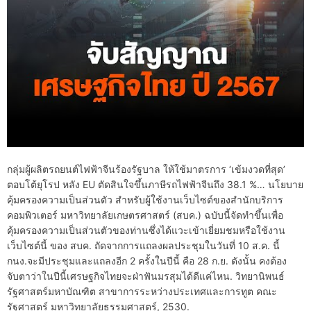
กลุ่มผู้ผลิตรถยนต์ไฟฟ้าจีนร้องรัฐบาล ให้ใช้มาตรการ ‘เข้มงวดที่สุด’
ตอบโต้ยุโรป หลัง EU ตัดสินใจขึ้นภาษีรถไฟฟ้าจีนถึง 38.1 %… นโยบาย
คุ้มครองความเป็นส่วนตัว สำหรับผู้ใช้งานเว็บไซต์ของสำนักบริการ
คอมพิวเตอร์ มหาวิทยาลัยเกษตรศาสตร์ (สบค.) ฉบับนี้จัดทำขึ้นเพื่อ
คุ้มครองความเป็นส่วนตัวของท่านซึ่งได้แวะเข้าเยี่ยมชมหรือใช้งาน
เว็บไซต์นี้ ของ สบค. ถัดจากการแถลงผลประชุมในวันที่ 10 ส.ค. นี้
กนง.จะมีประชุมและแถลงอีก 2 ครั้งในปีนี้ คือ 28 ก.ย. ดังนั้น คงต้อง
จับตาว่าในปีนี้เศรษฐกิจไทยจะฝ่าฟันมรสุมได้ดีแค่ไหน. วิทยานิพนธ์
รัฐศาสตร์มหาบัณฑิต สาขาการระหว่างประเทศและการทูต คณะ
รัฐศาสตร์ มหาวิทยาลัยธรรมศาสตร์, 2530.