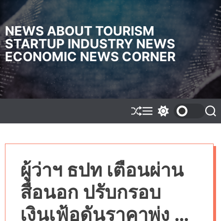
S
k
i
NEWS ABOUT TOURISM
p
STARTUP INDUSTRY NEWS
t
ECONOMIC NEWS CORNER
o
c
o
n
t
e
S
M
S
S
h
e
w
e
n
u
n
i
a
t
f
u
t
r
f
c
c
l
h
h
ผู้ว่าฯ ธปท เตือนผ่าน
e
c
o
l
สื่อนอก ปรับกรอบ
o
r
m
เงินเฟ้อดันราคาพุ่ง ทำ
o