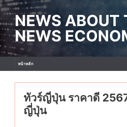
S
k
NEWS ABOUT 
i
p
t
NEWS ECONOM
o
c
o
n
t
หน้าหลัก
e
n
t
ทัวร์ญี่ปุ่น ราคาดี 25
ญี่ปุ่น