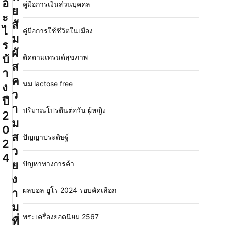
อ
คู่มือการเงินส่วนบุคคล
ย
ะ
สั
ไ
คู่มือการใช้ชีวิตในเมือง
ม
ร
ผั
บ้
ติดตามเทรนด์สุขภาพ
ส
า
ค
นม lactose free
ง
ว
ปี
า
ปริมาณโปรตีนต่อวัน ผู้หญิง
2
ม
0
ส
ปัญญาประดิษฐ์
2
ว
4
ย
ปัญหาทางการค้า
ง
ผลบอล ยูโร 2024 รอบคัดเลือก
า
ม
พระเครื่องยอดนิยม 2567
ที่