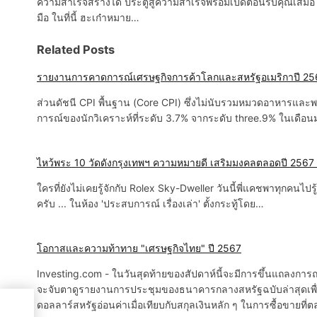
ความสำเร็จสร้างได้ ประตูสู่ความสำเร็จพร้อมเปิดต้อนรับคุณเสมอ 
มือ ในที่นี้ ฮะเก๋าหมาย…
Related Posts
รายงานการคาดการณ์เศรษฐกิจการค้าโลกและสหรัฐอเมริกาปี 256
P
ส่วนดัชนี CPI พื้นฐาน (Core CPI) ซึ่งไม่นับรวมหมวดอาหารและพลั
o
การณ์ของนักวิเคราะห์ที่ระดับ 3.7% จากระดับ three.9% ในเดือน
s
t
ไหว้พระ 10 วัดดังกรุงเทพฯ ความหมายดี เสริมมงคลตลอดปี 2567
ใครที่ยังไม่เคยรู้จักกับ Rolex Sky-Dweller วันนี้พี่แคชพาทุกคนไปร
n
ครับ ... ในห้อง 'ประสบการณ์ เรื่องเล่า' ตั้งกระทู้โดย…
a
v
โอกาสและความท้าทาย "เศรษฐกิจไทย" ปี 2567
i
Investing.com - ในวันสุดท้ายของสัปดาห์นี้จะมีการขึ้นแถลงการณ์จ
จะจับตาดูรายงานการประชุมของธนาคารกลางสหรัฐฉบับล่าสุดเพื่อหา
g
ดอลลาร์สหรัฐอ่อนค่าเมื่อเทียบกับสกุลเงินหลัก ๆ ในการซื้อขายที่
24