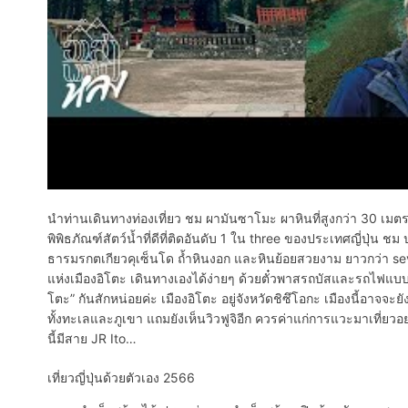
นำท่านเดินทางท่องเที่ยว ชม ผามันซาโมะ ผาหินที่สูงกว่า 30 เมตรม
พิพิธภัณฑ์สัตว์น้ำที่ดีที่ติดอันดับ 1 ใน three ของประเทศญี่ป
ธารมรกตเกียวคุเซ็นโด ถ้ำหินงอก และหินย้อยสวยงาม ยาวกว่า seve
แห่งเมืองอิโตะ เดินทางเองได้ง่ายๆ ด้วยตั๋วพาสรถบัสและรถไฟแบบนั่ง
โตะ” กันสักหน่อยค่ะ เมืองอิโตะ อยู่จังหวัดชิซึโอกะ เมืองนี้อาจจะยั
ทั้งทะเลและภูเขา แถมยังเห็นวิวฟูจิอีก ควรค่าแก่การแวะมาเที่ยวอย่า
นี้มีสาย JR Ito…
เที่ยวญี่ปุ่นด้วยตัวเอง 2566