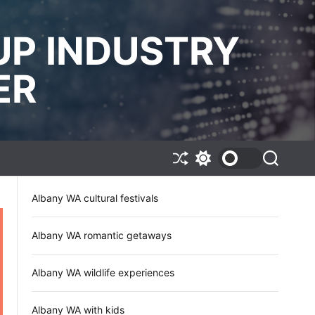
UP INDUSTRY
ER
S
S
S
h
w
e
u
i
a
Albany WA cultural festivals
f
t
r
f
c
c
l
h
h
e
c
Albany WA romantic getaways
o
l
o
Albany WA wildlife experiences
r
m
o
Albany WA with kids