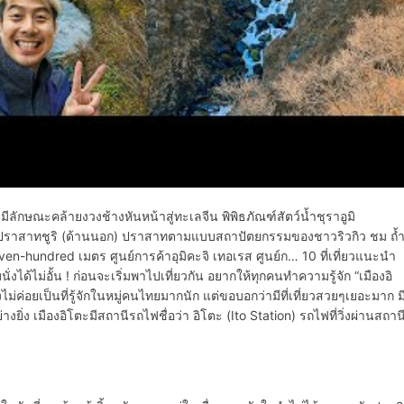
ีลักษณะคล้ายงวงช้างหันหน้าสู่ทะเลจีน พิพิธภัณฑ์สัตว์น้ำชุราอูมิ
ุ่น ชม ปราสาทชูริ (ด้านนอก) ปราสาทตามแบบสถาปัตยกรรมของชาวริวกิว ชม ถ้
n-hundred เมตร ศูนย์การค้าอุมิคะจิ เทอเรส ศูนย์ก… 10 ที่เที่ยวแนะนำ
ได้ไม่อั้น ! ก่อนจะเริ่มพาไปเที่ยวกัน อยากให้ทุกคนทำความรู้จัก “เมืองอิ
งไม่ค่อยเป็นที่รู้จักในหมู่คนไทยมากนัก แต่ขอบอกว่ามีที่เที่ยวสวยๆเยอะมาก ม
งยิ่ง เมืองอิโตะมีสถานีรถไฟชื่อว่า อิโตะ (Ito Station) รถไฟที่วิ่งผ่านสถาน