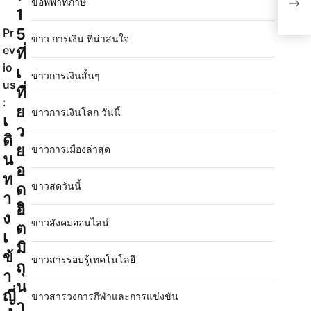
ข้อพิพาทภาษี
ทั่ว
1
5
Pr
ข่าว การเงิน ที่น่าสนใจ
ev
ที่
io
เ
ข่าวการเงินสั้นๆ
us
ที่
:
ย
ข่าวการเงินโลก วันนี้
เ
ว
ดิ
ย
ข่าวการเมืองล่าสุด
น
อ
ท
ข่าวสดวันนี้
ด
า
ฮิ
ง
ข่าวสังคมออนไลน์
ต
เ
มิ
ข้
ข่าวสารรอบรู้เทคโนโลยี
ถุ
า
น
ญี่
ข่าวสารวงการกีฬาและการแข่งขัน
า