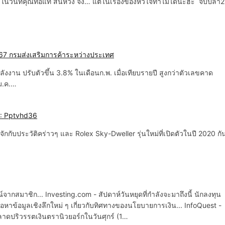
ในวันที่คุณท้อแท้ สิ้นหวัง จง… แต่ในเรื่องของหัวใจทำไม่ได้นะฮะ จับปลา2
7 กรมส่งเสริมการค้าระหว่างประเทศ
งงาน ปรับตัวขึ้น 3.8% ในเดือนก.พ. เมื่อเทียบรายปี สูงกว่าตัวเลขคาด
ม.ค.…
 : Pptvhd36
ู้จักกับประวัติคร่าวๆ และ Rolex Sky-Dweller รุ่นใหม่ที่เปิดตัวในปี 2020 กั
ากสมาชิก... Investing.com - สัปดาห์วันหยุดที่กำลังจะมาถึงนี้ นักลงทุน
ข้อมูลเชิงลึกใหม่ ๆ เกี่ยวกับทิศทางของนโยบายการเงิน... InfoQuest -
ตลาดปริวรรตเงินตรานิวยอร์กในวันศุกร์ (1…