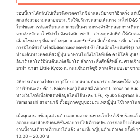
รอบนี้เราได้กลับไปเที่ยวจังหวัดคาโกชิม่าและมิยาซากิอีกครั้ง แต่เป็
ตกแต่งสวยงามหลายขบวน วิ่งให้บริการหลายเส้นทาง รถไฟ D&S Tra
ใหม่ของการท่องเที่ยวและกลายเป็นความทรงจำดีๆตลอดการเดินทาง ค
จากจังหวัดคาโกชิม่าไปจังหวัดมิยาซากิ… สาเหตุหลักที่ทำให้นัก
เงื่อนไขต่างๆ ที่ค่อนข้างยุ่งยากและซับซ้อน อีกทั้งนักท่องเที่ยวส
การมีไกด์ทัวร์ หรือมีผู้ติดตามตลอดทริป ซึ่งเป็นเงื่อนไขเดิมที่รัฐบา
ท่านเดินทางท่องเที่ยวญี่ปุ่น พาท่านไปยังไฮไลท์เด็ด คามิโคจิ หุบเขา
อินาริ เสาโทริอิพันต้นแห่งเกียวโต สักการะสิ่งศักดิ์สิทธิ์ ณ ศาลเจ้า
ยาม่า ฉายา Little Kyoto ณ ถนนซันมาจิซูจิ ศาลเจ้านัมบะยาซาก
วิธีการเดินทางไปคาวากุจิโกะจากสนามบินนาริตะ อัพเดทให้ล่าสุดเด
2 บริษัทนะคะ คือ 1. Keisei Bus(เดิมเคยมี Airport Limousine Bus
ทางเว็บไซต์เพื่ออัพเดทข้อมูลใหม่ได้นะคะ 1.Fujikyuko Express Busเพ
Yamanashi ยามานาชิ ตั้งอยู่ภาคชูบุของประเทศญี่ปุ่น ใช้เวลา
เมื่อคุณกรอกข้อมูลส่วนตัว และกดส่งผ่านทางเว็บไซต์เรียบร้อยแล้ว 
ออกแบบมาสำหรับคนที่ชื่นชอบการไปเที่ยวตปท. การก่อสร้างเป็นข
งานนี้งานเดียวก็เที่ยวเองได้แล้ว งานเที่ยวญี่ปุ่นด้วยตัวเอง ครั้ง
10.00 – 20.00 น.