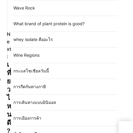
Wave Rock
What brand of plant protein is good?
N
whey isolate คืออะไร
e
xt
Wine Regions
:
เ
กระแสโซเชียลวันนี้
ที่
น
ย
การกีดกันทางภาษี
ว
ไ
การเดินทางแบบมินิมอล
ห
น
การเมืองการค้า
ดี
เที่
?