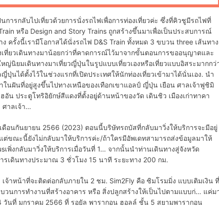
นการกลับไปเที่ยวด้วยการนั่งรถไฟเพื่อการท่องเที่ยวค่ะ ซึ่งที่คิวชูมีรถไฟที่
in หรือ Design and Story Trains ถูกสร้างขึ้นมาเพื่อเป็นประสบการณ์
รั้งนี้เรามีโอกาสได้นั่งรถไฟ D&S Train ทั้งหมด 3 ขบวน three เส้นทาง
ท่องเที่ยวเดินทางมาน้อยกว่าที่คาดการณ์ไว้มาจากขั้นตอนการขออนุญาตและ
่วนใหญ่นิยมเดินทางมาเที่ยวญี่ปุ่นในรูปแบบเที่ยวเองหรือเที่ยวแบบอิสระมากกว่
ลญี่ปุ่นได้ตั้งไว้ในช่วงแรกที่เปิดประเทศให้นักท่องเที่ยวเข้ามาได้นั่นเอง. นำ
ในฝันที่อยู่สูงขึ้นไปทางเหนือของเทือกเขาแอลป์ ญี่ปุ่น เยือน ศาลเจ้าฟูชิมิ
เฮอัน ประตูโทริอิยักษ์สีแดงที่ตั้งอยู่ด้านหน้าของวัด เดินชิว เมืองเก่าทาคา
ะ ศาลเจ้า…
ือนกันยายน 2566 (2023) ตอนนี้บริษัทรถบัสที่กลับมาวิ่งให้บริการจะมีอยู่
 แต่ขณะนี้ยังไม่กลับมาให้บริการค่ะ/ถ้าใครมีอัพเดทสามารถส่งข้อมูลมาให้
ิ่งกลับมาวิ่งให้บริการเมื่อวันที่ 1… จากนั้นนำท่านเดินทางสู่จังหวัด
ในการเดินทางประมาณ 3 ชั่วโมง 15 นาที ระยะทาง 200 กม.
เจ้าหน้าที่จะติดต่อกลับภายใน 2 ชม. Sim2Fly คือ ซิมโรมมิ่ง แบบเติมเงิน ที
บวนการทำงานที่สร้างอาคาร หรือ สิ่งปลูกสร้างให้เป็นไปตามแบบก่… แค่ม
ที่ 14 วันที่ มกราคม 2566 ที่ รอยัล พารากอน ฮอลล์ ชั้น 5 สยามพารากอน