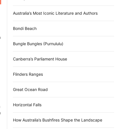
d
e
Australia’s Most Iconic Literature and Authors
Bondi Beach
า
Bungle Bungles (Purnululu)
Canberra’s Parliament House
Flinders Ranges
Great Ocean Road
Horizontal Falls
่
า
How Australia’s Bushfires Shape the Landscape